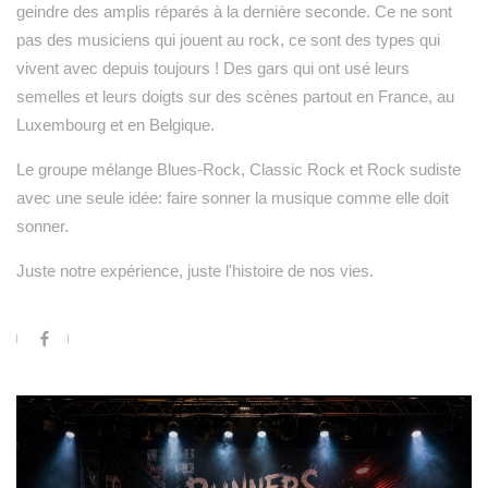
geindre des amplis réparés à la dernière seconde. Ce ne sont
pas des musiciens qui jouent au rock, ce sont des types qui
vivent avec depuis toujours ! Des gars qui ont usé leurs
semelles et leurs doigts sur des scènes partout en France, au
Luxembourg et en Belgique.
Le groupe mélange Blues-Rock, Classic Rock et Rock sudiste
avec une seule idée: faire sonner la musique comme elle doit
sonner.
Juste notre expérience, juste l'histoire de nos vies.